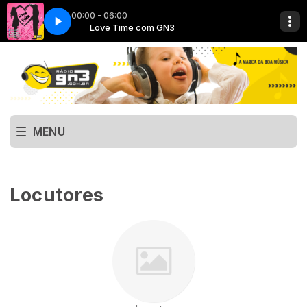
00:00 - 06:00
3
Love Time com GN3
MENU
Locutores