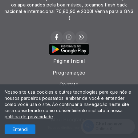
os apaixonados pela boa música, tocamos flash back
nacional e internacional 70,80,90 e 2000l Venha para a GN3
:)
Página Inicial
Programação
Contato
Nosso site usa cookies e outras tecnologias para que nós e
Quem Somos
nossos parceiros possamos lembrar de você e entender
como você usa o site. Ao continuar a navegação neste site
Anuncie
será considerado como consentimento implícito à nossa
política de privacidade
.
Meu Programa
Chat ao vivo
Todos os direitos reservados.
Online:
0
Entendi
Entrar