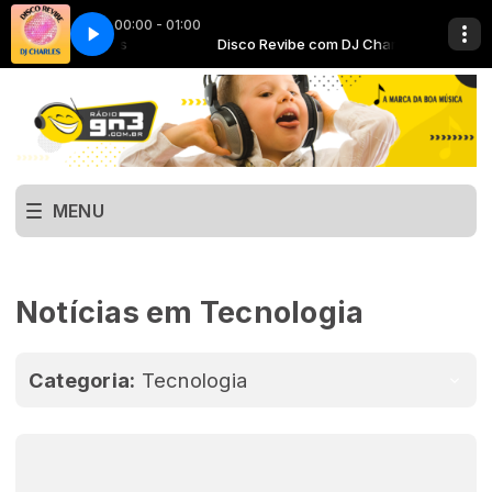
00:00 - 01:00
be com DJ Charles
A com GN3
INSONIA com GN3
Disco Revibe com DJ Charles
MENU
Notícias em Tecnologia
Categoria:
Tecnologia