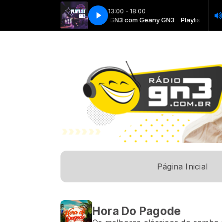
13:00 - 18:00
Playlist GN3 com Geany GN3
Playlist GN3 
Página Inicial
Hora Do Pagode