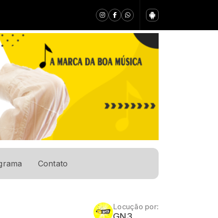
grama
Contato
Locução por:
GN3