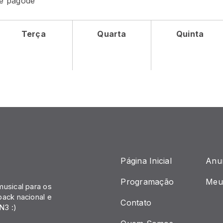
 e pagode
Terça
Quarta
Quinta
Página Inicial
Anu
Programação
Meu
musical para os
back nacional e
Contato
N3 :)