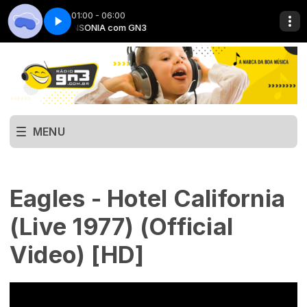
01:00 - 06:00
INSONIA com GN3
MENU
Eagles - Hotel California
(Live 1977) (Official
Video) [HD]